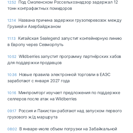
Под Смоленском Россельхознадзор задержал 12
12:52
тонн контрафактных помидоров
Названа причина задержки грузоперевозок между
12:14
Грузией и Азербайджаном
Китайская Sealegend запустит контейнерную линию
11:13
в Европу через Севморпуть
Wildberries запустит программу партнёрских хабов
10:52
для поддержки продавцов
Новые правила электронной торговли в ЕАЭС
10:36
заработают с января 2027 года
Минпромторг изучает предложения по поддержке
10:16
селлеров после атак на Wildberries
Россия и Пакистан работают над запуском первого
09:17
грузового ж/д маршрута
В январе-июле объем погрузки на Забайкальной
08:02