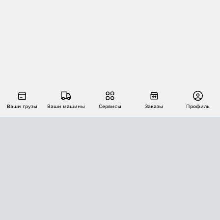
Ваши грузы
Ваши машины
Сервисы
Заказы
Профиль
АВТОМАТИЗАЦИЯ ПЕРЕВОЗОК
Площадки
Заказы
Торги
Тендеры
АТИ-Доки
GPS-мониторинг
АТИ Мессенджер
Цепочки грузов
API ATI.SU