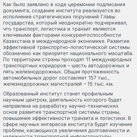
Как было заявлено в ходе церемонии подписания
документа, соз­дание института реализуется во
исполнение стратегических поручений Главы
государства, который неоднократно подчеркивал,
что транспорт, логистика и транзит являются
ключевыми факторами конкурентоспособности
Казахстана в международной экономике. Развитие
эффективной транспортно-логистической системы
обозначено как приоритет национального масштаба.
По территории страны проходят 11 международных
транспортных коридоров – шесть автодорожных и
пять железнодорожных. Общая протяженность
автомобильных дорог составляет 157 тыс.,
железнодорожных магист­ралей – 15 тыс. км.
Образованный институт станет профильным
научным цент­ром, деятельность которого будет
направлена на разработку научно-­технических
основ развития транспортной системы страны,
повышение эффективности транзита и логистики. В
сфере научных интересов института будет изучение
проблем, касающихся увеличения долговечности и
надежности транспортной инфраструктуры,