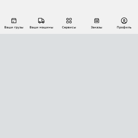
Ваши грузы
Ваши машины
Сервисы
Заказы
Профиль
АВТОМАТИЗАЦИЯ ПЕРЕВОЗОК
Площадки
Заказы
Торги
Тендеры
АТИ-Доки
GPS-мониторинг
АТИ Мессенджер
Цепочки грузов
API ATI.SU
ПОЛЕЗНОЕ
Расчет расстояний
БЕЗОПАСНОСТЬ
Академия ATI.SU
ATI.SU о безопасности
Звезды ATI.SU на вашем сайте
КОНТАКТЫ И ТАРИФЫ
Памятка по проверке контрагентов
Индекс ATI.SU FTL РФ