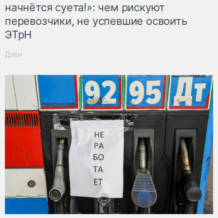
начнётся суета!»: чем рискуют
перевозчики, не успевшие освоить
ЭТрН
Дзен