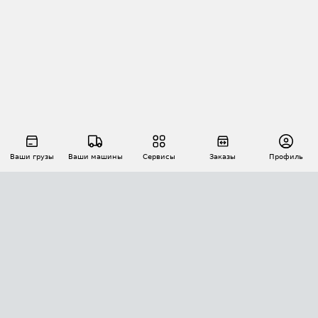
Ваши грузы
Ваши машины
Сервисы
Заказы
Профиль
АВТОМАТИЗАЦИЯ ПЕРЕВОЗОК
Площадки
Заказы
Торги
Тендеры
АТИ-Доки
GPS-мониторинг
АТИ Мессенджер
Цепочки грузов
API ATI.SU