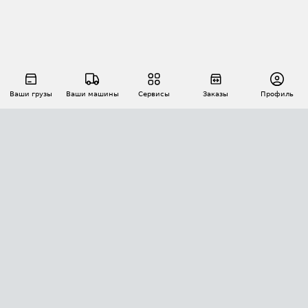
Ваши грузы
Ваши машины
Сервисы
Заказы
Профиль
АВТОМАТИЗАЦИЯ ПЕРЕВОЗОК
Площадки
Заказы
Торги
Тендеры
АТИ-Доки
GPS-мониторинг
АТИ Мессенджер
Цепочки грузов
API ATI.SU
ПОЛЕЗНОЕ
Расчет расстояний
БЕЗОПАСНОСТЬ
Академия ATI.SU