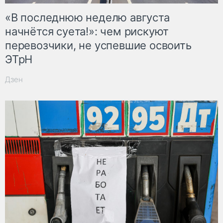
«В последнюю неделю августа
начнётся суета!»: чем рискуют
перевозчики, не успевшие освоить
ЭТрН
Дзен