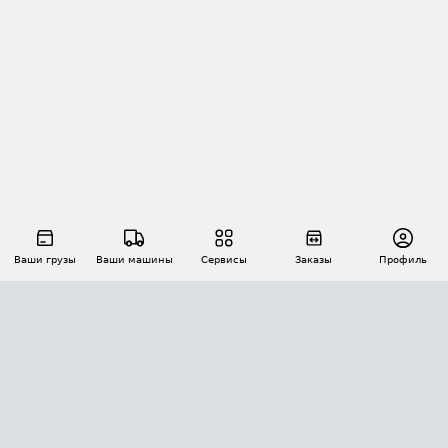
Ваши грузы
Ваши машины
Сервисы
Заказы
Профиль
АВТОМАТИЗАЦИЯ ПЕРЕВОЗОК
Площадки
Заказы
Торги
Тендеры
АТИ-Доки
GPS-мониторинг
АТИ Мессенджер
Цепочки грузов
API ATI.SU