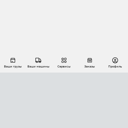
Ваши грузы
Ваши машины
Сервисы
Заказы
Профиль
АВТОМАТИЗАЦИЯ ПЕРЕВОЗОК
Площадки
Заказы
Торги
Тендеры
АТИ-Доки
GPS-мониторинг
АТИ Мессенджер
Цепочки грузов
API ATI.SU