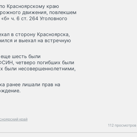
 по Красноярскому краю
орожного движения, повлекшем
«б» ч. 6 ст. 264 Уголовного
ехал в сторону Красноярска,
нился и выехал на встречную
, еще шесть были
ФСИН, четверо погибших были
их были несовершеннолетними,
ка ранее лишали прав на
ождение.
сноярский край
112 просмотров