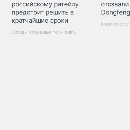
отозвали
российскому ритейлу
Dongfeng
предстоит решить в
кратчайшие сроки
Коммерчески
Склады и грузовые терминалы