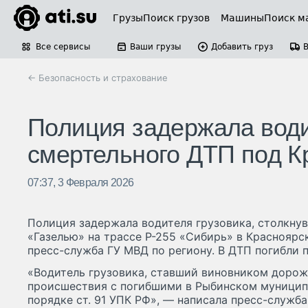
Грузы
Поиск грузов
Машины
Поиск м
Все сервисы
Ваши грузы
Добавить груз
← Безопасность и страхование
Полиция задержала води
смертельного ДТП под К
07:37, 3 Февраля 2026
Полиция задержала водителя грузовика, столкну
«Газелью» на трассе Р-255 «Сибирь» в Красноярс
пресс-служба ГУ МВД по региону. В ДТП погибли п
«Водитель грузовика, ставший виновником дорож
происшествия с погибшими в Рыбинском муниципа
порядке ст. 91 УПК РФ», — написала пресс-служба