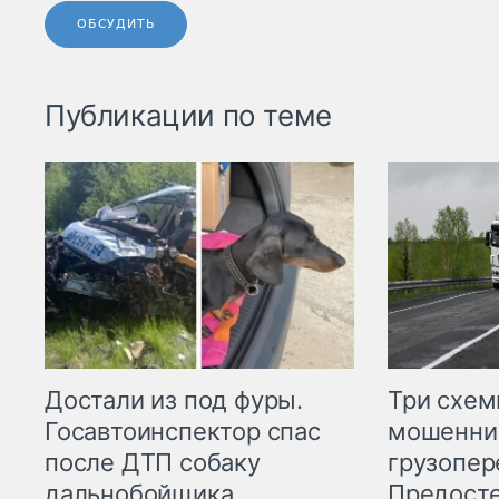
ОБСУДИТЬ
Публикации по теме
Три схе
Достали из под фуры.
мошенни
Госавтоинспектор спас
грузопер
после ДТП собаку
Предост
дальнобойщика