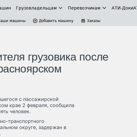
ашин
Грузовладельцам
Перевозчикам
АТИ-Доки
А
Ваши машины
Добавить машину
Заказы
теля грузовика после
расноярском
вшегося с пассажирской
ком крае 2 февраля, сообщила
ять человек.
но-транспортного
льном округе, задержан в
.