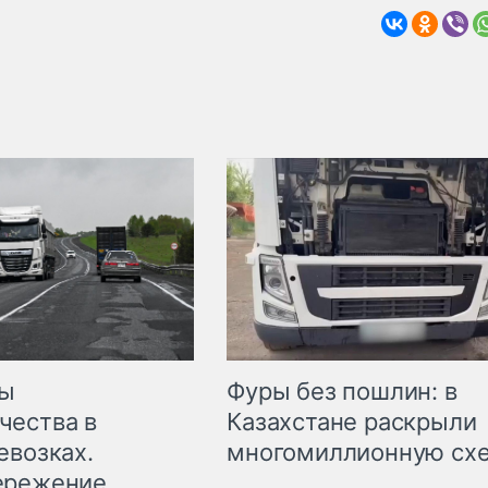
мы
Фуры без пошлин: в
чества в
Казахстане раскрыли
евозках.
многомиллионную сх
ережение