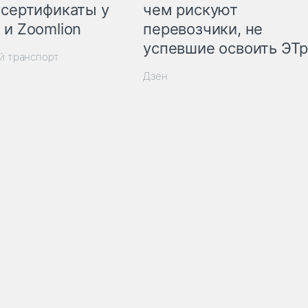
 сертификаты у
чем рискуют
 и Zoomlion
перевозчики, не
успевшие освоить ЭТ
й транспорт
Дзен