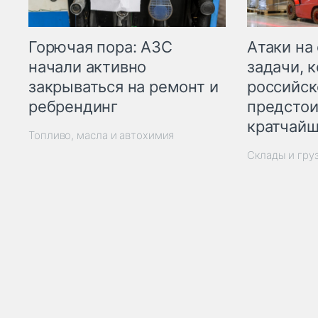
Горючая пора: АЗС
Атаки на
начали активно
задачи, 
закрываться на ремонт и
российск
ребрендинг
предстои
кратчайш
Топливо, масла и автохимия
Склады и гру