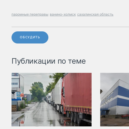
паромные переправы
ванино-холмск
сахалинская область
ОБСУДИТЬ
Публикации по теме