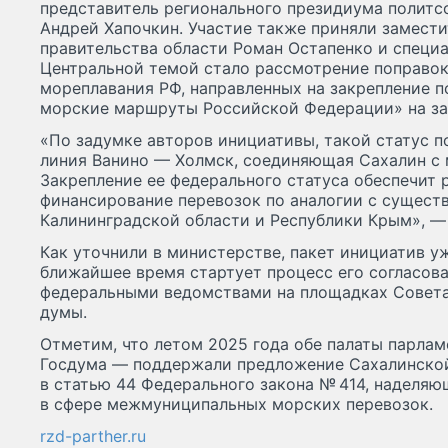
представитель регионального президиума политс
Андрей Хапочкин. Участие также приняли замести
правительства области Роман Остапенко и специ
Центральной темой стало рассмотрение поправок
мореплавания РФ, направленных на закрепление п
морские маршруты Российской Федерации» на за
«По задумке авторов инициативы, такой статус по
линия Ванино — Холмск, соединяющая Сахалин с 
Закрепление ее федерального статуса обеспечит
финансирование перевозок по аналогии с сущес
Калининградской области и Республики Крым», —
Как уточнили в министерстве, пакет инициатив у
ближайшее время стартует процесс его согласов
федеральными ведомствами на площадках Совета
думы.
Отметим, что летом 2025 года обе палаты парла
Госдума — поддержали предложение Сахалинской
в статью 44 Федерального закона № 414, наделя
в сфере межмуниципальных морских перевозок.
rzd-parther.ru