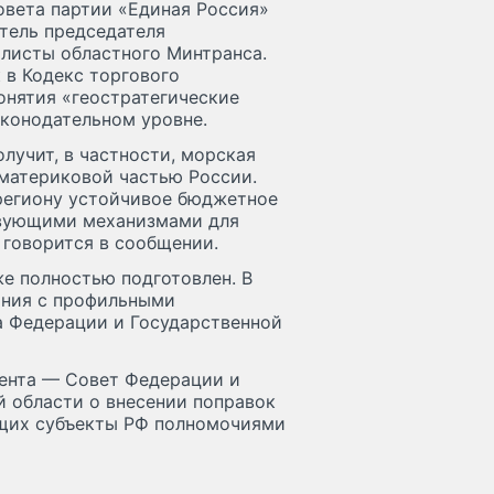
овета партии «Единая Россия»
тель председателя
алисты областного Минтранса.
 в Кодекс торгового
онятия «геостратегические
конодательном уровне.
лучит, в частности, морская
материковой частью России.
 региону устойчивое бюджетное
твующими механизмами для
 говорится в сообщении.
же полностью подготовлен. В
ания с профильными
 Федерации и Государственной
мента — Совет Федерации и
 области о внесении поправок
ющих субъекты РФ полномочиями