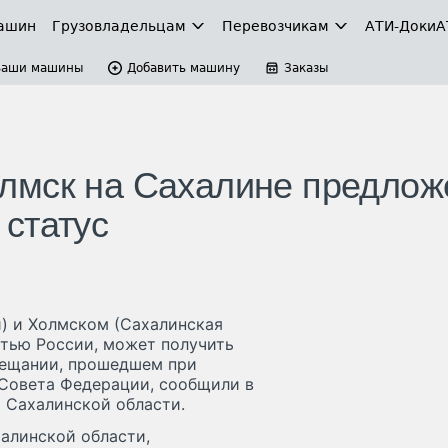
ашин
Грузовладельцам
Перевозчикам
АТИ-Доки
А
Ваши машины
Добавить машину
Заказы
лмск на Сахалине предлож
статус
) и Холмском (Сахалинская
стью России, может получить
вещании, прошедшем при
 Совета Федерации, сообщили в
 Сахалинской области.
алинской области,