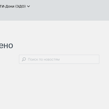
ТИ-Доки (ЭДО)
ено