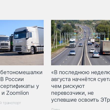
 бетономешалки
«В последнюю недел
 В России
августа начнётся суета
 сертификаты у
чем рискуют
 и Zoomlion
перевозчики, не
успевшие освоить ЭТ
й транспорт
Дзен