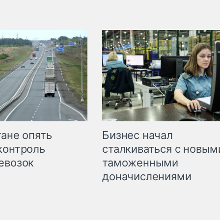
Бизнес начал
тане опять
сталкиваться с новым
контроль
таможенными
евозок
доначислениями