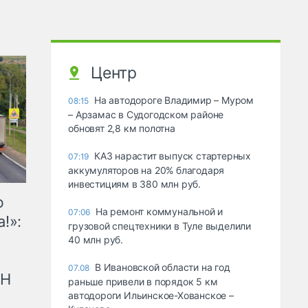
Центр
На автодороге Владимир – Муром
08:15
– Арзамас в Судогодском районе
обновят 2,8 км полотна
КАЗ нарастит выпуск стартерных
07:19
аккумуляторов на 20% благодаря
инвестициям в 380 млн руб.
ю
На ремонт коммунальной и
07:06
!»:
грузовой спецтехники в Туле выделили
40 млн руб.
В Ивановской области на год
07.08
рН
раньше привели в порядок 5 км
автодороги Ильинское-Хованское –