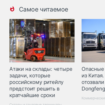
Самое читаемое
Опасные
Атаки на склады: четыре
из Китая.
задачи, которые
отозвали
российскому ритейлу
Dongfeng
предстоит решить в
кратчайшие сроки
Коммерчески
Склады и грузовые терминалы