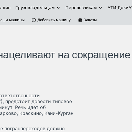
ашин
Грузовладельцам
Перевозчикам
АТИ-Доки
А
Ваши машины
Добавить машину
Заказы
нацеливают на сокращение
 ответственности
), предстоит довести типовое
инут. Речь идет об
арково, Краскино, Кани-Курган
те погранпереходов должно