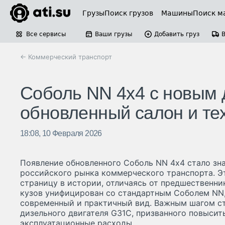
Грузы
Поиск грузов
Машины
Поиск м
Все сервисы
Ваши грузы
Добавить груз
← Коммерческий транспорт
Соболь NN 4х4 с новым 
обновленный салон и те
18:08, 10 Февраля 2026
Появление обновленного Соболь NN 4х4 стало з
российского рынка коммерческого транспорта. Э
страницу в истории, отличаясь от предшественни
кузов унифицирован со стандартным Соболем NN,
современный и практичный вид. Важным шагом ст
дизельного двигателя G31С, призванного повысит
эксплуатационные расходы.