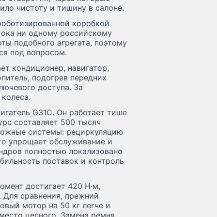
ило чистоту и тишину в салоне.
роботизированной коробкой
 Пока ни одному российскому
оты подобного агрегата, поэтому
ся под вопросом.
ет кондиционер, навигатор,
питель, подогрев передних
лючевого доступа. За
 колеса.
игатель G31С. Он работает тише
урс составляет 500 тысяч
сложные системы: рециркуляцию
Это упрощает обслуживание и
ндров полностью локализовано
абильность поставок и контроль
омент достигает 420 Н·м,
. Для сравнения, прежний
овый мотор на 50 кг легче и
место цепного. Замена ремня