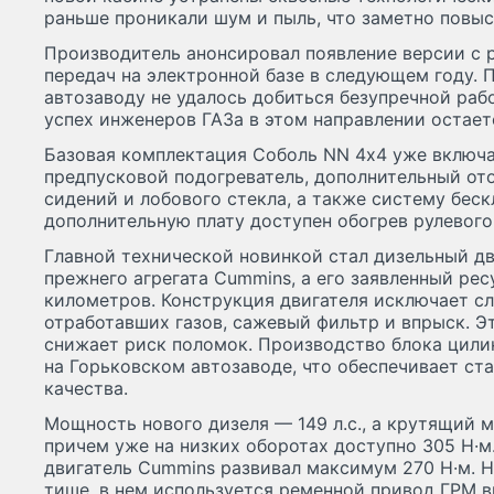
раньше проникали шум и пыль, что заметно повыс
Производитель анонсировал появление версии с 
передач на электронной базе в следующем году.
автозаводу не удалось добиться безупречной раб
успех инженеров ГАЗа в этом направлении остает
Базовая комплектация Соболь NN 4х4 уже включа
предпусковой подогреватель, дополнительный ото
сидений и лобового стекла, а также систему беск
дополнительную плату доступен обогрев рулевого
Главной технической новинкой стал дизельный дв
прежнего агрегата Cummins, а его заявленный рес
километров. Конструкция двигателя исключает 
отработавших газов, сажевый фильтр и впрыск. 
снижает риск поломок. Производство блока цили
на Горьковском автозаводе, что обеспечивает ст
качества.
Мощность нового дизеля — 149 л.с., а крутящий м
причем уже на низких оборотах доступно 305 Н·м
двигатель Cummins развивал максимум 270 Н·м. Н
тише, в нем используется ременной привод ГРМ в