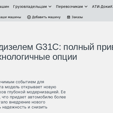
ашин
Грузовладельцам
Перевозчикам
АТИ-Доки
А
Ваши машины
Добавить машину
Заказы
дизелем G31С: полный при
хнологичные опции
начимым событием для
та модель открывает новую
ков глубокой модернизацией. Ее
 что придает автомобилю более
ало внедрение нового
ь надежность и снизить