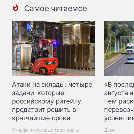
Самое читаемое
Атаки на склады: четыре
«В посл
задачи, которые
августа н
российскому ритейлу
чем рис
предстоит решить в
перевозч
кратчайшие сроки
успевшие
Склады и грузовые терминалы
Дзен