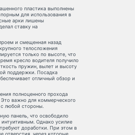
рашенного пластика выполнены
спорным для использования в
есные арки лишены
делал ставку на
проем и смещенная назад
й крупного телосложения
лируется только по высоте, что
время кресло водителя получило
ткость пружин, вылет и высоту
ной поддержки. Посадка
обеспечивает отличный обзор и
ления полноценного прохода
 Это важно для коммерческого
 с любой стороны.
ную панель, что освободило
е интуитивным. Однако усилие
 требуют доработки. При этом в
е отверстия, через которые