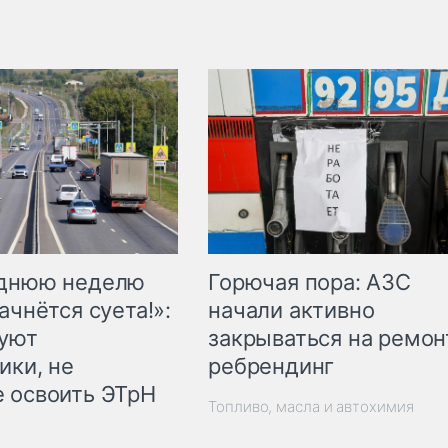
Горючая пора: АЗС
еднюю неделю
начали активно
ачнётся суета!»:
закрываться на ремон
куют
ребрендинг
ики, не
 освоить ЭТрН
Топливо, масла и автохимия