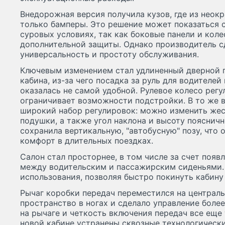
Внедорожная версия получила кузов, где из неок
только бамперы. Это решение может показаться 
суровых условиях, так как боковые панели и кол
дополнительной защиты. Однако производитель с
универсальность и простоту обслуживания.
Ключевым изменением стал удлиненный дверной 
кабина, из-за чего посадка за руль для водителе
оказалась не самой удобной. Рулевое колесо регу
ограничивает возможности подстройки. В то же 
широкий набор регулировок: можно изменить жес
подушки, а также угол наклона и высоту пояснич
сохранила вертикальную, "автобусную" позу, что 
комфорт в длительных поездках.
Салон стал просторнее, в том числе за счет появ
между водительским и пассажирским сиденьями.
использования, позволяя быстро покинуть кабину
Рычаг коробки передач переместился на централь
пространство в ногах и сделало управление боле
на рычаге и четкость включения передач все еще
новой кабине устранены сквозные технологически