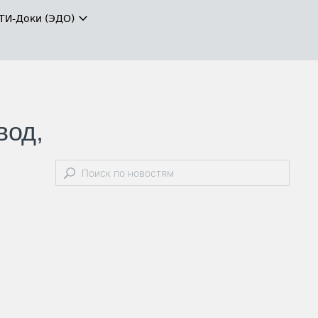
ТИ-Доки (ЭДО)
вод,