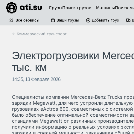
Грузы
Поиск грузов
Машины
Поиск м
Все сервисы
Ваши грузы
Добавить груз
← Коммерческий транспорт
Электрогрузовики Merced
тыс. км
14:35, 13 Февраля 2026
Специалисты компании Mercedes-Benz Trucks про
зарядки Megawatt, для чего устроили длительную
грузовиках eActros 600, совместимых с системо
было обеспечение оптимальной совместимости а
станциями Megawatt от различных производителе
получили информацию о реальных условиях экспл
зарядки и средней мощности, заканчивая общей 