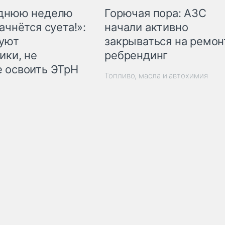
Горючая пора: АЗС
еднюю неделю
начали активно
ачнётся суета!»:
закрываться на ремон
куют
ребрендинг
ики, не
 освоить ЭТрН
Топливо, масла и автохимия