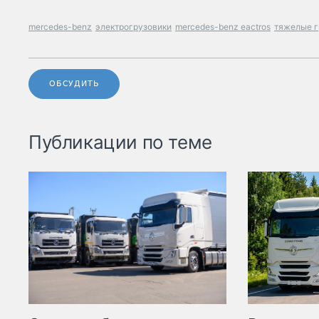
mercedes-benz
электрогрузовики
mercedes-benz eactros
тяжелые г
ОБСУДИТЬ
Публикации по теме