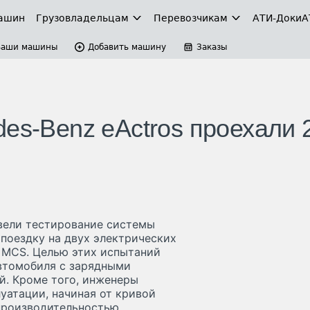
ашин
Грузовладельцам
Перевозчикам
АТИ-Доки
А
Ваши машины
Добавить машину
Заказы
es-Benz eActros проехали 
вели тестирование системы
 поездку на двух электрических
й MCS. Целью этих испытаний
втомобиля с зарядными
й. Кроме того, инженеры
уатации, начиная от кривой
производительностью