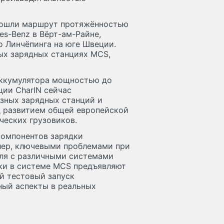
прошли маршрут протяжённостью
es-Benz в Вёрт-ам-Райне,
о Линчёпинга на юге Швеции.
ых зарядных станциях MCS,
аккумулятора мощностью до
ции CharIN сейчас
зных зарядных станций и
д развитием общей европейской
ческих грузовиков.
компонентов зарядки
глер, ключевыми проблемами при
иля с различными системами
оки в системе MCS предъявляют
й тестовый запуск
ный аспекты в реальных