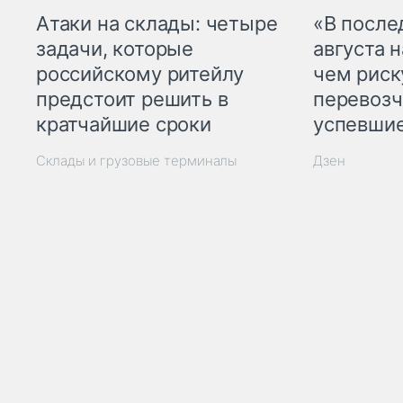
Атаки на склады: четыре
«В посл
задачи, которые
августа н
российскому ритейлу
чем рис
предстоит решить в
перевозч
кратчайшие сроки
успевшие
Склады и грузовые терминалы
Дзен