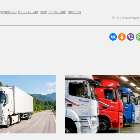
рузовики
испытания
mcs
германия
европа
52 просмотров 