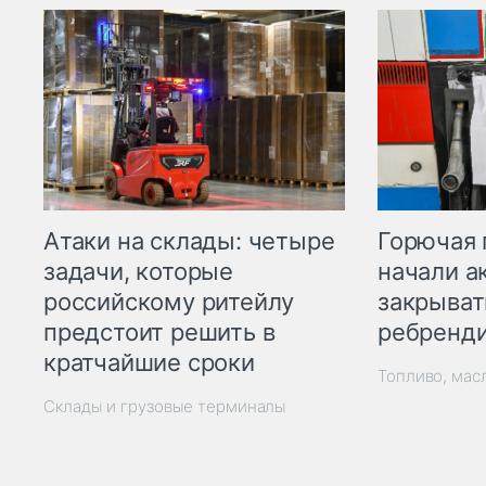
Горючая 
Атаки на склады: четыре
начали а
задачи, которые
закрыват
российскому ритейлу
ребренд
предстоит решить в
кратчайшие сроки
Топливо, мас
Склады и грузовые терминалы