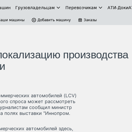
ашин
Грузовладельцам
Перевозчикам
АТИ-Доки
А
Ваши машины
Добавить машину
Заказы
локализацию производства
и
оммерческих автомобилей (LCV)
вого спроса может рассмотреть
 журналистам сообщил министр
а полях выставки "Иннопром.
мерческих автомобилей здесь,