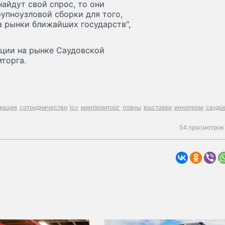
найдут свой спрос, то они
рупноузловой сборки для того,
а рынки ближайших государств",
ции на рынке Саудовской
торга.
кация
сотрудничество
lcv
минпромторг
планы
выставки
иннопром
саудо
54 просмотров 