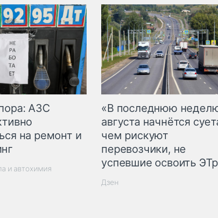
пора: АЗС
«В последнюю недел
ктивно
августа начнётся суета
ься на ремонт и
чем рискуют
инг
перевозчики, не
успевшие освоить ЭТ
ла и автохимия
Дзен