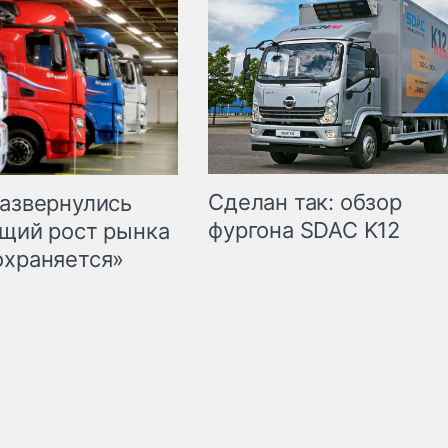
Сделан так: обзор
развернулись
фургона SDAC K12
бщий рост рынка
охраняется»