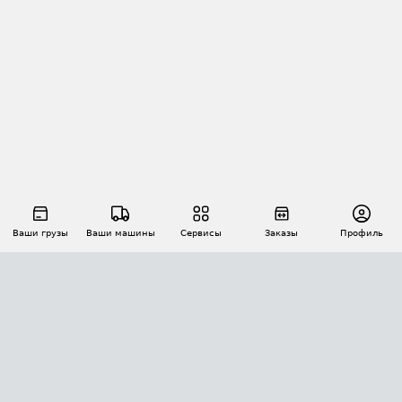
Ваши грузы
Ваши машины
Сервисы
Заказы
Профиль
АВТОМАТИЗАЦИЯ ПЕРЕВОЗОК
Площадки
Заказы
Торги
Тендеры
АТИ-Доки
GPS-мониторинг
АТИ Мессенджер
Цепочки грузов
API ATI.SU