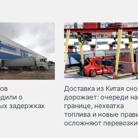
Доставка из Китая сно
ров
дорожает: очереди на
дили о
границе, нехватка
ых задержках
топлива и новые прав
осложняют перевозки