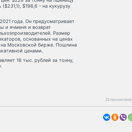
цен: $228 за тонну на пшеницу
($231,1), $198,6 - на кукурузу
2021 года. Он предусматривает
ы и ячменя и возврат
льхозпроизводителей. Размер
каторов, основанных на ценах
 на Московской бирже. Пошлина
икативной ценами.
вляет 18 тыс. рублей за тонну,
.
22 просмотров 