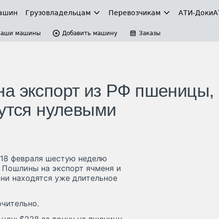
ашин
Грузовладельцам
Перевозчикам
АТИ-Доки
А
Ваши машины
Добавить машину
Заказы
а экспорт из РФ пшеницы,
нутся нулевыми
 18 февраля шестую неделю
 Пошлины на экспорт ячменя и
они находятся уже длительное
ючительно.