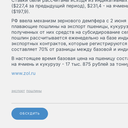
Ставки были рассчитаны исходя из индикативных 
($227,4 за предыдущий период), $231,4 - на ячмень 
($197,9).
РФ ввела механизм зернового демпфера с 2 июня 
плавающие пошлины на экспорт пшеницы, кукуруз
полученных от них средств на субсидирование се
пошлин рассчитывается еженедельно на базе инди
экспортных контрактов, которые регистрируются
составляет 70% от разницы между базовой и инд
В настоящее время базовая цена на пшеницу соста
на ячмень и кукурузу - 17 тыс. 875 рублей за тонну
www.zol.ru
экспорт
пошлины
ОБСУДИТЬ