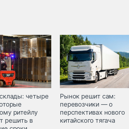
Рынок решит сам:
 склады: четыре
перевозчики — о
которые
перспективах нового
ому ритейлу
китайского тягача
т решить в
ие сроки