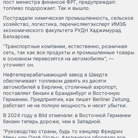
пост министра финансов ФРГ, предупреждал:
топливо подорожает. Так и вышло.
Пострадали химическая промышленность, сельское
хозяйство, логистика, перечисляетэксперт ИМЭБ
экономического факультета РУДН Хаджимурад
Белхароев.
"Транспортные компании, естественно, розничная
сеть, так как все продукты и промышленные товары
в основном перевозятся на автомобилях", —
уточняет он.
Нефтеперерабатывающий завод в Шведте
обеспечивает топливом девять из десяти
автомобилей в Берлине, столичный аэропорт,
поставляет бензин в Бранденбург и Восточную
Германию. Предприятие, как пишет Berliner Zeitung,
работает не на полную мощность и несет убытки.
В 2024 году в Bild отмечали: в Восточной Германии
бензин теперь дороже, чем в Западной.
"Руководство страны, будь то канцлер Фридрих
Мерц или Олаф Шольц, фактически оборвало все