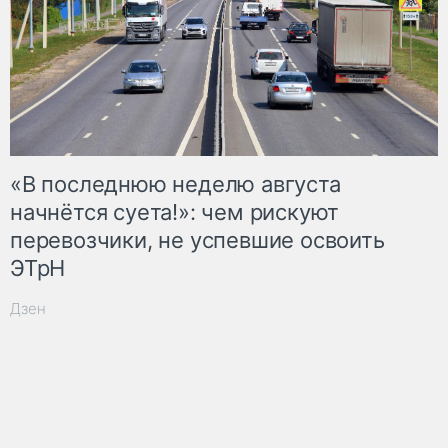
«В последнюю неделю августа
начнётся суета!»: чем рискуют
перевозчики, не успевшие освоить
ЭТрН
Дзен