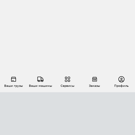
Ваши грузы
Ваши машины
Сервисы
Заказы
Профиль
АВТОМАТИЗАЦИЯ ПЕРЕВОЗОК
Площадки
Заказы
Торги
Тендеры
АТИ-Доки