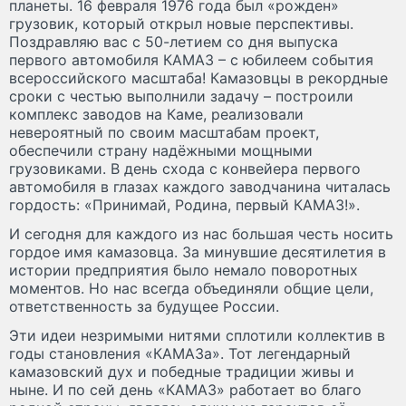
планеты. 16 февраля 1976 года был «рожден»
грузовик, который открыл новые перспективы.
Поздравляю вас с 50-летием со дня выпуска
первого автомобиля КАМАЗ – с юбилеем события
всероссийского масштаба! Камазовцы в рекордные
сроки с честью выполнили задачу – построили
комплекс заводов на Каме, реализовали
невероятный по своим масштабам проект,
обеспечили страну надёжными мощными
грузовиками. В день схода с конвейера первого
автомобиля в глазах каждого заводчанина читалась
гордость: «Принимай, Родина, первый КАМАЗ!».
И сегодня для каждого из нас большая честь носить
гордое имя камазовца. За минувшие десятилетия в
истории предприятия было немало поворотных
моментов. Но нас всегда объединяли общие цели,
ответственность за будущее России.
Эти идеи незримыми нитями сплотили коллектив в
годы становления «КАМАЗа». Тот легендарный
камазовский дух и победные традиции живы и
ныне. И по сей день «КАМАЗ» работает во благо