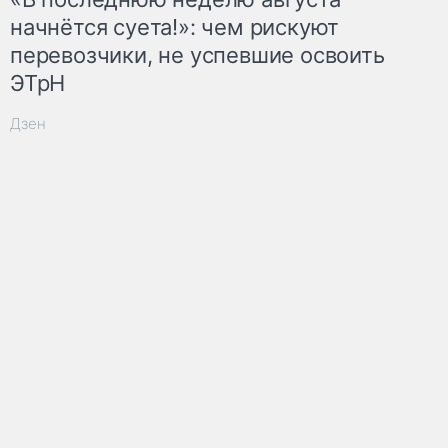
начнётся суета!»: чем рискуют
перевозчики, не успевшие освоить
ЭТрН
Дзен