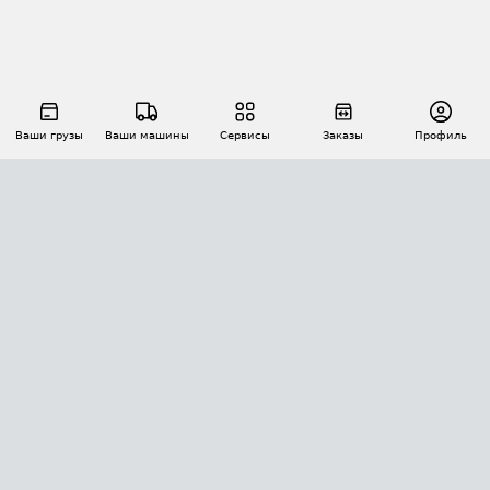
Ваши грузы
Ваши машины
Сервисы
Заказы
Профиль
АВТОМАТИЗАЦИЯ ПЕРЕВОЗОК
Площадки
Заказы
Торги
Тендеры
АТИ-Доки
GPS-мониторинг
АТИ Мессенджер
Цепочки грузов
API ATI.SU
ПОЛЕЗНОЕ
Расчет расстояний
БЕЗОПАСНОСТЬ
Академия ATI.SU
ATI.SU о безопасности
Звезды ATI.SU на вашем сайте