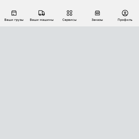
Ваши грузы
Ваши машины
Сервисы
Заказы
Профиль
АВТОМАТИЗАЦИЯ ПЕРЕВОЗОК
Площадки
Заказы
Торги
Тендеры
АТИ-Доки
GPS-мониторинг
АТИ Мессенджер
Цепочки грузов
API ATI.SU
ПОЛЕЗНОЕ
Расчет расстояний
БЕЗОПАСНОСТЬ
Академия ATI.SU
ATI.SU о безопасности
Звезды ATI.SU на вашем сайте
КОНТАКТЫ И ТАРИФЫ
Памятка по проверке контрагентов
Индекс ATI.SU FTL РФ
О системе ATI.SU
Светофор+
Средние ставки
ИНФОРМАЦИЯ