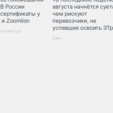
 В России
августа начнётся суета
 сертификаты у
чем рискуют
 и Zoomlion
перевозчики, не
успевшие освоить ЭТ
й транспорт
Дзен