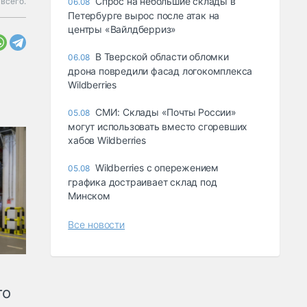
Спрос на небольшие склады в
всего.
06.08
Петербурге вырос после атак на
центры «Вайлдберриз»
В Тверской области обломки
06.08
дрона повредили фасад логокомплекса
Wildberries
СМИ: Склады «Почты России»
05.08
могут использовать вместо сгоревших
хабов Wildberries
Wildberries с опережением
05.08
графика достраивает склад под
Минском
Все новости
го