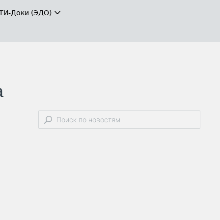
ТИ-Доки (ЭДО)
а