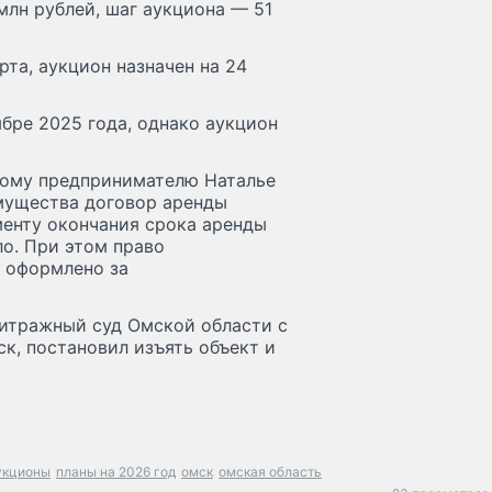
млн рублей, шаг аукциона — 51
рта, аукцион назначен на 24
ябре 2025 года, однако аукцион
ному предпринимателю Наталье
имущества договор аренды
менту окончания срока аренды
ло. При этом право
о оформлено за
битражный суд Омской области с
к, постановил изъять объект и
укционы
планы на 2026 год
омск
омская область