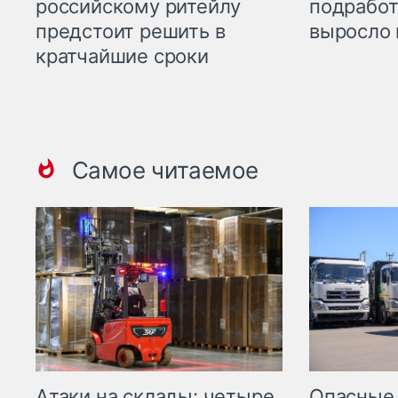
российскому ритейлу
подработ
предстоит решить в
выросло 
кратчайшие сроки
Самое читаемое
Опасные
Атаки на склады: четыре