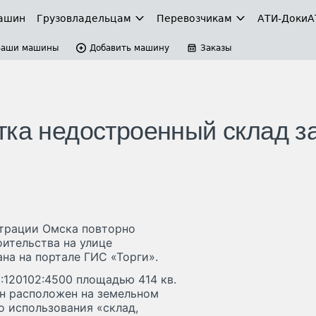
ашин
Грузовладельцам
Перевозчикам
АТИ-Доки
А
Ваши машины
Добавить машину
Заказы
тка недостроенный склад з
трации Омска повторно
ительства на улице
на на портале ГИС «Торги».
:120102:4500 площадью 414 кв.
Он расположен на земельном
о использования «склад,