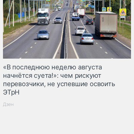
«В последнюю неделю августа
начнётся суета!»: чем рискуют
перевозчики, не успевшие освоить
ЭТрН
Дзен