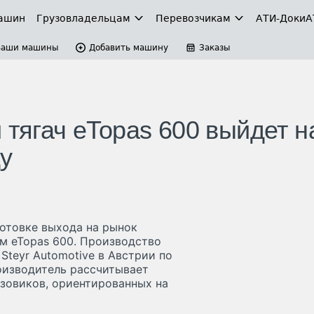
ашин
Грузовладельцам
Перевозчикам
АТИ-Доки
А
Ваши машины
Добавить машину
Заказы
 тягач eTopas 600 выйдет н
у
готовке выхода на рынок
м eTopas 600. Производство
Steyr Automotive в Австрии по
оизводитель рассчитывает
узовиков, ориентированных на