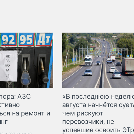
пора: АЗС
«В последнюю недел
ктивно
августа начнётся суета
ься на ремонт и
чем рискуют
инг
перевозчики, не
успевшие освоить ЭТ
ла и автохимия