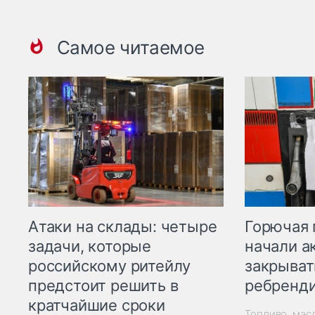
Самое читаемое
Горючая 
Атаки на склады: четыре
начали а
задачи, которые
закрыват
российскому ритейлу
ребренд
предстоит решить в
кратчайшие сроки
Топливо, мас