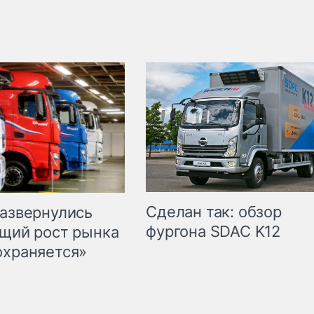
Сделан так: обзор
развернулись
фургона SDAC K12
бщий рост рынка
охраняется»