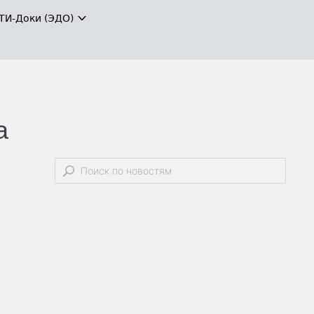
ТИ-Доки (ЭДО)
а