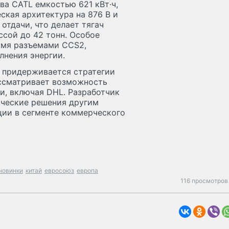
ва CATL емкостью 621 кВт·ч,
ская архитектура на 876 В и
отдачи, что делает тягач
сой до 42 тонн. Особое
умя разъемами CCS2,
лнения энергии.
 придерживается стратегии
ассматривает возможность
и, включая DHL. Разработчик
ические решения другим
ции в сегменте коммерческого
новинки
китай
евросоюз
европа
116 просмотров