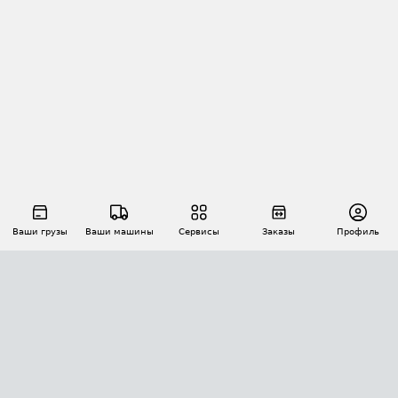
Ваши грузы
Ваши машины
Сервисы
Заказы
Профиль
АВТОМАТИЗАЦИЯ ПЕРЕВОЗОК
Площадки
Заказы
Торги
Тендеры
АТИ-Доки
GPS-мониторинг
АТИ Мессенджер
Цепочки грузов
API ATI.SU