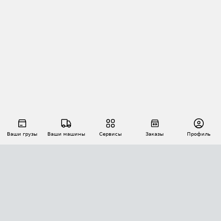
Ваши грузы
Ваши машины
Сервисы
Заказы
Профиль
АВТОМАТИЗАЦИЯ ПЕРЕВОЗОК
Площадки
Заказы
Торги
Тендеры
АТИ-Доки
GPS-мониторинг
АТИ Мессенджер
Цепочки грузов