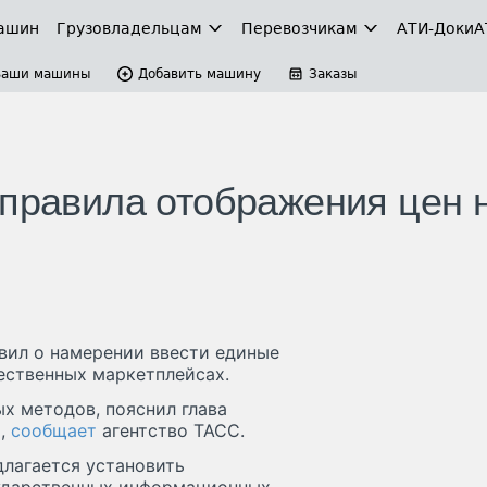
ашин
Грузовладельцам
Перевозчикам
АТИ-Доки
А
Ваши машины
Добавить машину
Заказы
 правила отображения цен 
ил о намерении ввести единые
ественных маркетплейсах.
х методов, пояснил глава
ы,
сообщает
агентство ТАСС.
длагается установить