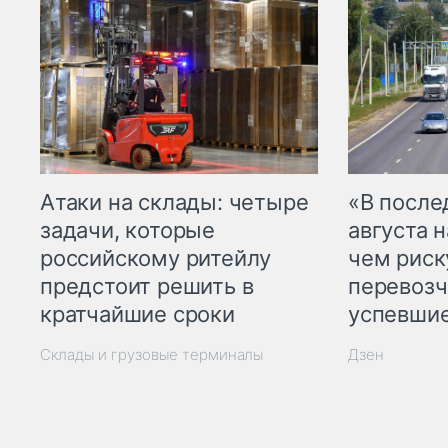
Атаки на склады: четыре
«В посл
задачи, которые
августа н
российскому ритейлу
чем рис
предстоит решить в
перевозч
кратчайшие сроки
успевшие
Склады и грузовые терминалы
Дзен