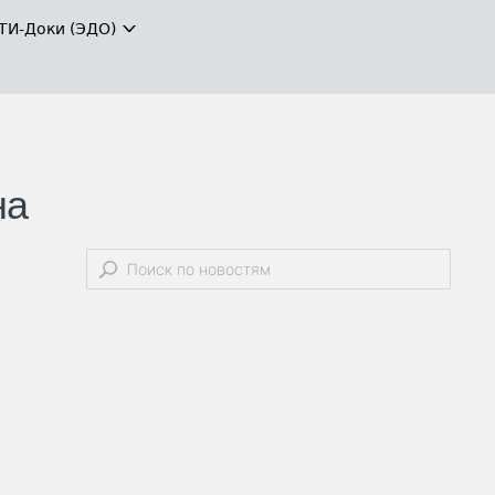
ТИ-Доки (ЭДО)
на