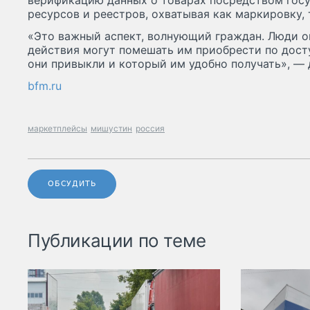
верификацию данных о товарах посредством гос
ресурсов и реестров, охватывая как маркировку,
«Это важный аспект, волнующий граждан. Люди о
действия могут помешать им приобрести по досту
они привыкли и который им удобно получать», —
bfm.ru
маркетплейсы
мишустин
россия
ОБСУДИТЬ
Публикации по теме