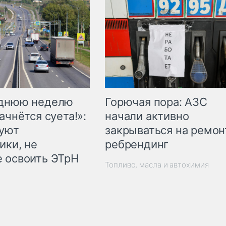
Горючая пора: АЗС
еднюю неделю
начали активно
ачнётся суета!»:
закрываться на ремон
куют
ребрендинг
ики, не
 освоить ЭТрН
Топливо, масла и автохимия