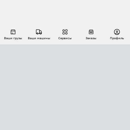
Ваши грузы
Ваши машины
Сервисы
Заказы
Профиль
АВТОМАТИЗАЦИЯ ПЕРЕВОЗОК
Площадки
Заказы
Торги
Тендеры
АТИ-Доки
GPS-мониторинг
АТИ Мессенджер
Цепочки грузов
API ATI.SU
ПОЛЕЗНОЕ
Расчет расстояний
БЕЗОПАСНОСТЬ
Академия ATI.SU
ATI.SU о безопасности