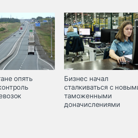
Бизнес начал
тане опять
сталкиваться с новым
контроль
таможенными
евозок
доначислениями