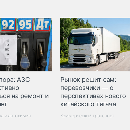
пора: АЗС
Рынок решит сам:
ктивно
перевозчики — о
ься на ремонт и
перспективах нового
инг
китайского тягача
ла и автохимия
Коммерческий транспорт