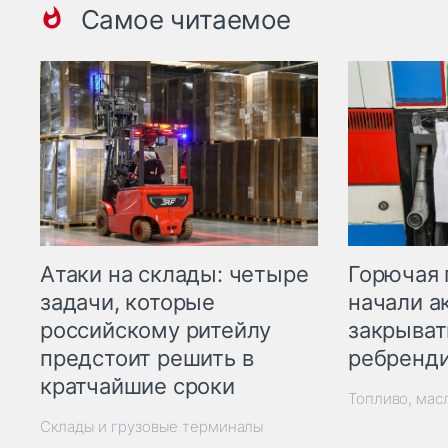
Самое читаемое
Горючая 
Атаки на склады: четыре
начали а
задачи, которые
закрыват
российскому ритейлу
ребренд
предстоит решить в
кратчайшие сроки
Топливо, мас
Склады и грузовые терминалы