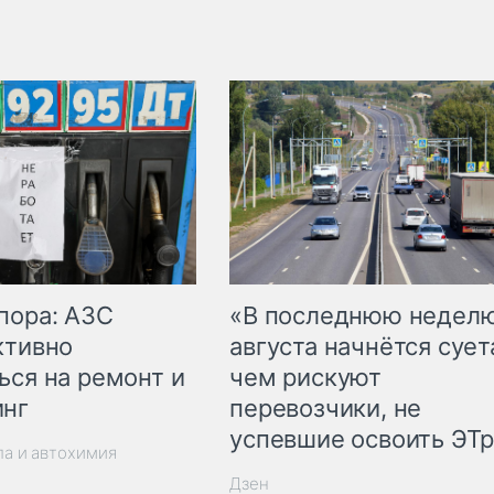
пора: АЗС
«В последнюю недел
ктивно
августа начнётся суета
ься на ремонт и
чем рискуют
инг
перевозчики, не
успевшие освоить ЭТ
ла и автохимия
Дзен