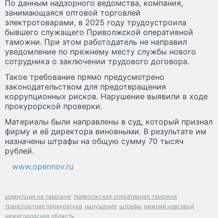
По данным надзорного ведомства, компания,
занимающаяся оптовой торговлей
электротоварами, в 2025 году трудоустроила
бывшего служащего Приволжской оперативной
таможни. При этом работодатель не направил
уведомление по прежнему месту службы нового
сотрудника о заключении трудового договора.
Такое требование прямо предусмотрено
законодательством для предотвращения
коррупционных рисков. Нарушение выявили в ходе
прокурорской проверки.
Материалы были направлены в суд, который признал
фирму и её директора виновными. В результате им
назначены штрафы на общую сумму 70 тысяч
рублей.
www.opennov.ru
коррупция на таможне
приволжская оперативная таможня
транспортная прокуратура
нарушения
штрафы
нижний новгород
нижегородская область