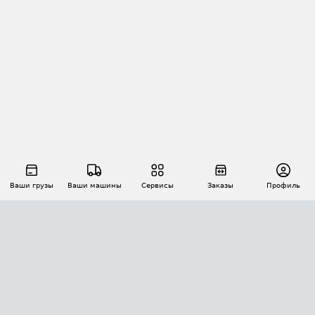
Ваши грузы
Ваши машины
Сервисы
Заказы
Профиль
АВТОМАТИЗАЦИЯ ПЕРЕВОЗОК
Площадки
Заказы
Торги
Тендеры
АТИ-Доки
GPS-мониторинг
АТИ Мессенджер
Цепочки грузов