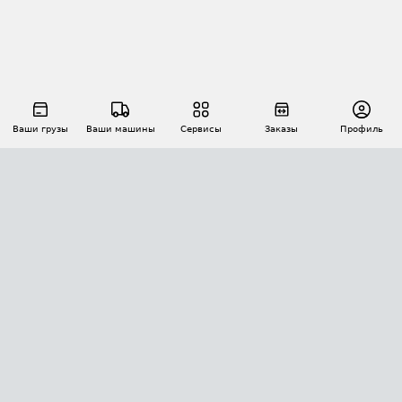
Ваши грузы
Ваши машины
Сервисы
Заказы
Профиль
АВТОМАТИЗАЦИЯ ПЕРЕВОЗОК
Площадки
Заказы
Торги
Тендеры
АТИ-Доки
GPS-мониторинг
АТИ Мессенджер
Цепочки грузов
API ATI.SU
ПОЛЕЗНОЕ
Расчет расстояний
БЕЗОПАСНОСТЬ
Академия ATI.SU