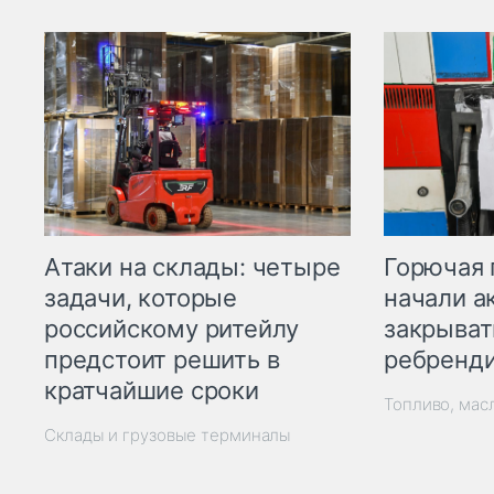
Горючая 
Атаки на склады: четыре
начали а
задачи, которые
закрыват
российскому ритейлу
ребренд
предстоит решить в
кратчайшие сроки
Топливо, мас
Склады и грузовые терминалы