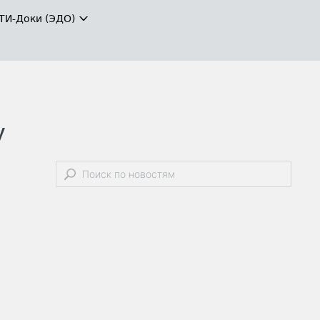
ТИ-Доки (ЭДО)
у