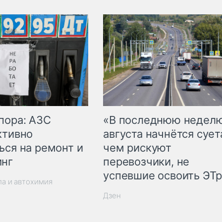
пора: АЗС
«В последнюю недел
ктивно
августа начнётся суета
ься на ремонт и
чем рискуют
инг
перевозчики, не
успевшие освоить ЭТ
ла и автохимия
Дзен