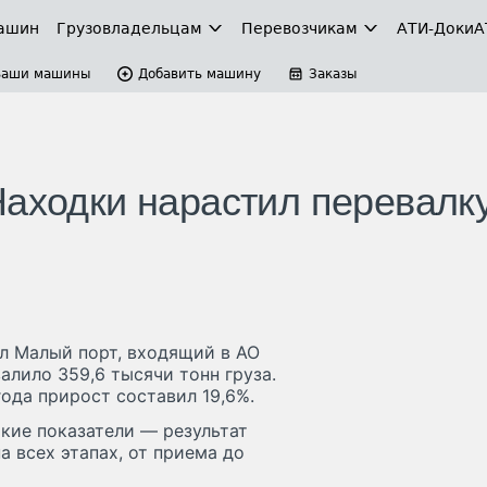
ашин
Грузовладельцам
Перевозчикам
АТИ-Доки
А
Ваши машины
Добавить машину
Заказы
Находки нарастил перевалк
л Малый порт, входящий в АО
алило 359,6 тысячи тонн груза.
ода прирост составил 19,6%.
окие показатели — результат
 всех этапах, от приема до