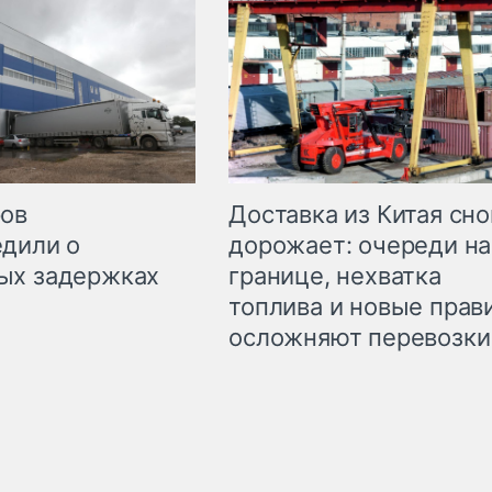
Доставка из Китая сно
ров
дорожает: очереди на
дили о
границе, нехватка
ых задержках
топлива и новые прав
осложняют перевозки