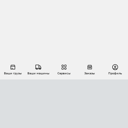
Ваши грузы
Ваши машины
Сервисы
Заказы
Профиль
АВТОМАТИЗАЦИЯ ПЕРЕВОЗОК
Площадки
Заказы
Торги
Тендеры
АТИ-Доки
GPS-мониторинг
АТИ Мессенджер
Цепочки грузов
API ATI.SU