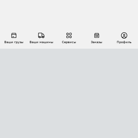
Ваши грузы
Ваши машины
Сервисы
Заказы
Профиль
АВТОМАТИЗАЦИЯ ПЕРЕВОЗОК
Площадки
Заказы
Торги
Тендеры
АТИ-Доки
GPS-мониторинг
АТИ Мессенджер
Цепочки грузов
API ATI.SU
ПОЛЕЗНОЕ
Расчет расстояний
БЕЗОПАСНОСТЬ
Академия ATI.SU