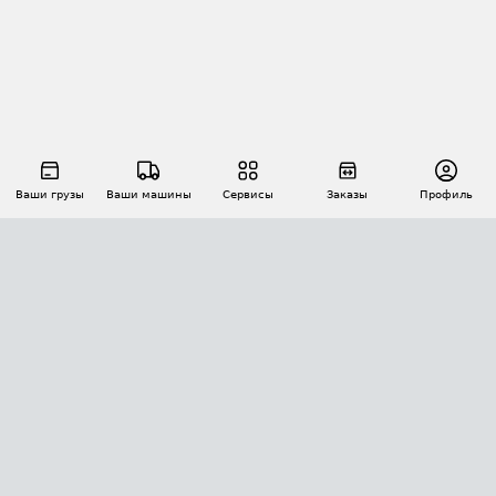
Ваши грузы
Ваши машины
Сервисы
Заказы
Профиль
АВТОМАТИЗАЦИЯ ПЕРЕВОЗОК
Площадки
Заказы
Торги
Тендеры
АТИ-Доки
GPS-мониторинг
АТИ Мессенджер
Цепочки грузов
API ATI.SU
ПОЛЕЗНОЕ
Расчет расстояний