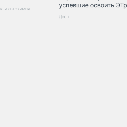
успевшие освоить ЭТ
ла и автохимия
Дзен