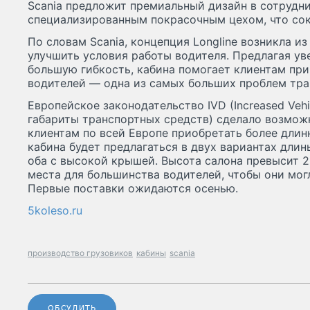
Scania предложит премиальный дизайн в сотрудн
специализированным покрасочным цехом, что сок
По словам Scania, концепция Longline возникла и
улучшить условия работы водителя. Предлагая ув
большую гибкость, кабина помогает клиентам при
водителей — одна из самых больших проблем тра
Европейское законодательство IVD (Increased Veh
габариты транспортных средств) сделало возможн
клиентам по всей Европе приобретать более дли
кабина будет предлагаться в двух вариантах длины
оба с высокой крышей. Высота салона превысит 2
места для большинства водителей, чтобы они могл
Первые поставки ожидаются осенью.
5koleso.ru
производство грузовиков
кабины
scania
ОБСУДИТЬ