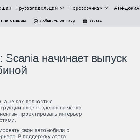
ашин
Грузовладельцам
Перевозчикам
АТИ-Доки
А
Ваши машины
Добавить машину
Заказы
 Scania начинает выпуск
биной
, а не как полностью
трукции акцент сделан на четко
лиентам проектировать интерьер
стями.
зировать свои автомобили с
рьере. В поддержку этого