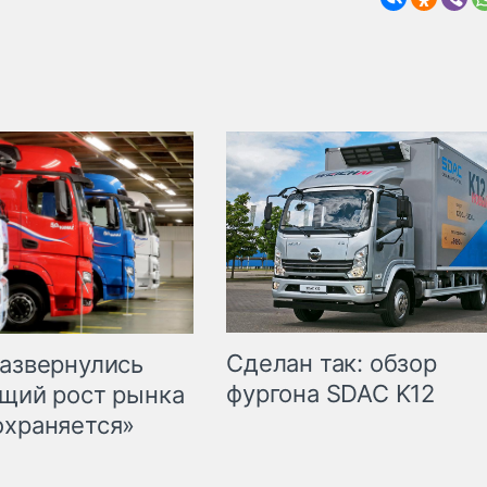
Сделан так: обзор
развернулись
фургона SDAC K12
бщий рост рынка
охраняется»