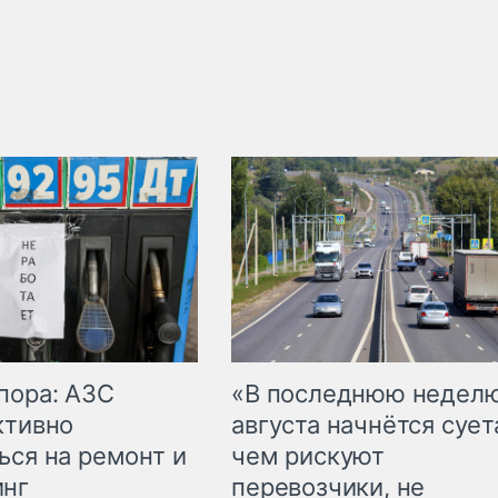
пора: АЗС
«В последнюю недел
ктивно
августа начнётся суета
ься на ремонт и
чем рискуют
инг
перевозчики, не