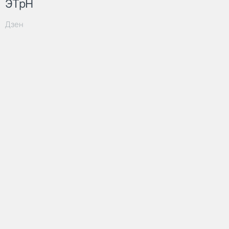
ЭТрН
Дзен