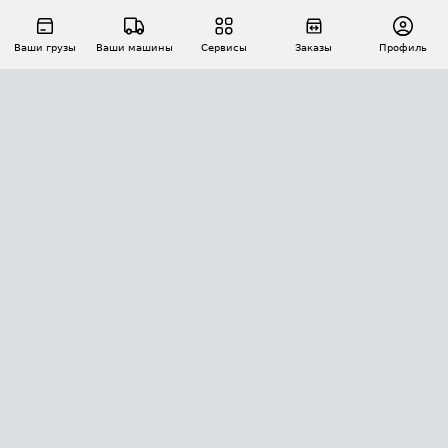
Ваши грузы
Ваши машины
Сервисы
Заказы
Профиль
АВТОМАТИЗАЦИЯ ПЕРЕВОЗОК
Площадки
Заказы
Торги
Тендеры
АТИ-Доки
GPS-мониторинг
АТИ Мессенджер
Цепочки грузов
API ATI.SU
ПОЛЕЗНОЕ
Расчет расстояний
БЕЗОПАСНОСТЬ
Академия ATI.SU
ATI.SU о безопасности
Звезды ATI.SU на вашем сайте
КОНТАКТЫ И ТАРИФЫ
Памятка по проверке контрагентов
Индекс ATI.SU FTL РФ
О системе ATI.SU
Светофор+
Средние ставки
ИНФОРМАЦИЯ
Контактная информация
Страхование