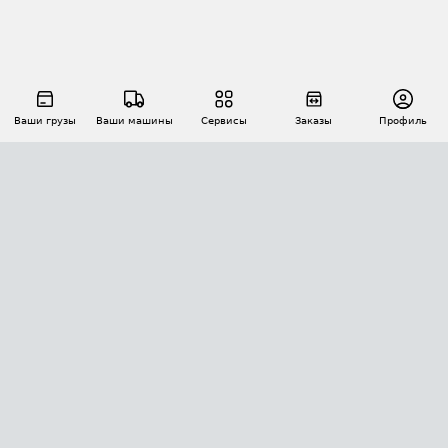
Ваши грузы
Ваши машины
Сервисы
Заказы
Профиль
АВТОМАТИЗАЦИЯ ПЕРЕВОЗОК
Площадки
Заказы
Торги
Тендеры
АТИ-Доки
GPS-мониторинг
АТИ Мессенджер
Цепочки грузов
API ATI.SU
ПОЛЕЗНОЕ
Расчет расстояний
БЕЗОПАСНОСТЬ
Академия ATI.SU
ATI.SU о безопасности
Звезды ATI.SU на вашем сайте