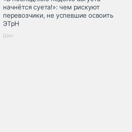
начнётся суета!»: чем рискуют
перевозчики, не успевшие освоить
ЭТрН
Дзен