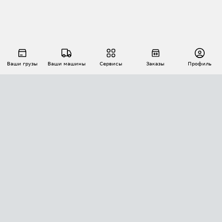
Ваши грузы
Ваши машины
Сервисы
Заказы
Профиль
АВТОМАТИЗАЦИЯ ПЕРЕВОЗОК
Площадки
Заказы
Торги
Тендеры
АТИ-Доки
GPS-мониторинг
АТИ Мессенджер
Цепочки грузов
API ATI.SU
ПОЛЕЗНОЕ
Расчет расстояний
БЕЗОПАСНОСТЬ
Академия ATI.SU
ATI.SU о безопасности