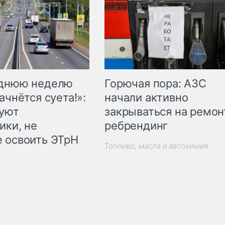
Горючая пора: АЗС
еднюю неделю
начали активно
ачнётся суета!»:
закрываться на ремон
куют
ребрендинг
ики, не
 освоить ЭТрН
Топливо, масла и автохимия