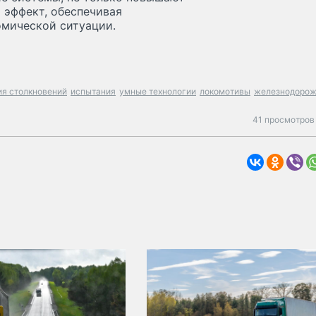
 эффект, обеспечивая
омической ситуации.
я столкновений
испытания
умные технологии
локомотивы
железнодоро
41 просмотров 