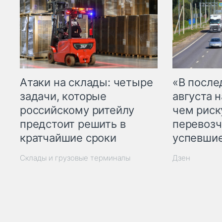
Атаки на склады: четыре
«В посл
задачи, которые
августа н
российскому ритейлу
чем рис
предстоит решить в
перевозч
кратчайшие сроки
успевшие
Склады и грузовые терминалы
Дзен