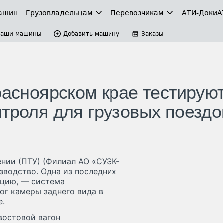
ашин
Грузовладельцам
Перевозчикам
АТИ-Доки
А
Ваши машины
Добавить машину
Заказы
расноярском крае тестирую
нтроля для грузовых поездо
нии (ПТУ) (Филиал АО «СУЭК-
водство. Одна из последних
ацию, — система
ог камеры заднего вида в
е.
востовой вагон