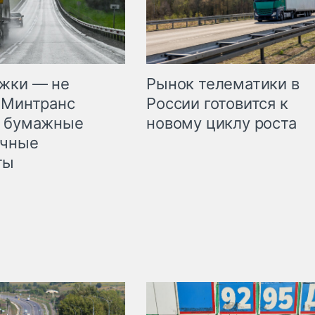
жки — не
Рынок телематики в
 Минтранс
России готовится к
л бумажные
новому циклу роста
очные
ты