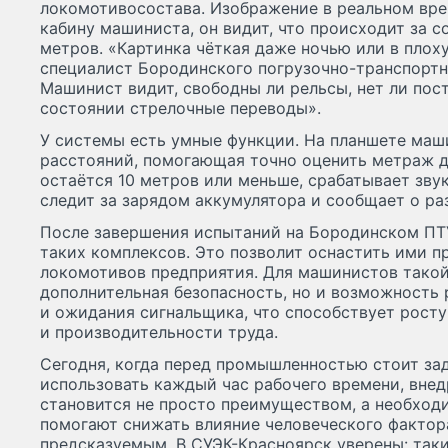
локомотивосостава. Изображение в реальном вре
кабину машиниста, он видит, что происходит за с
метров. «Картинка чёткая даже ночью или в плох
специалист Бородинского погрузочно-транспортн
Машинист видит, свободны ли рельсы, нет ли пос
состоянии стрелочные переводы».
У системы есть умные функции. На планшете маш
расстояний, помогающая точно оценить метраж д
остаётся 10 метров или меньше, срабатывает зву
следит за зарядом аккумулятора и сообщает о ра
После завершения испытаний на Бородинском ПТУ
таких комплексов. Это позволит оснастить ими п
локомотивов предприятия. Для машинистов такой
дополнительная безопасность, но и возможность 
и ожидания сигнальщика, что способствует росту
и производительности труда.
Сегодня, когда перед промышленностью стоит за
использовать каждый час рабочего времени, вне
становится не просто преимуществом, а необхо
помогают снижать влияние человеческого фактор
предсказуемым. В СУЭК-Красноярск уверены: так