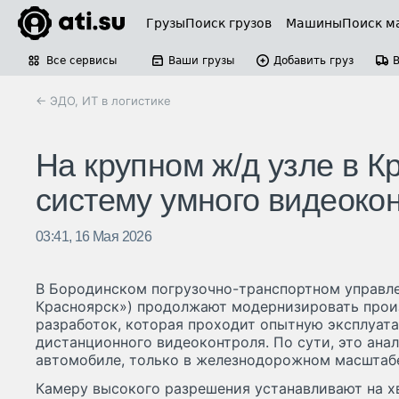
Грузы
Поиск грузов
Машины
Поиск м
Все сервисы
Ваши грузы
Добавить груз
← ЭДО, ИТ в логистике
На крупном ж/д узле в К
систему умного видеоко
03:41, 16 Мая 2026
В Бородинском погрузочно-транспортном управле
Красноярск») продолжают модернизировать произ
разработок, которая проходит опытную эксплуат
дистанционного видеоконтроля. По сути, это анал
автомобиле, только в железнодорожном масштаб
Камеру высокого разрешения устанавливают на х