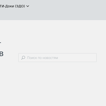
ТИ-Доки (ЭДО)
т
в