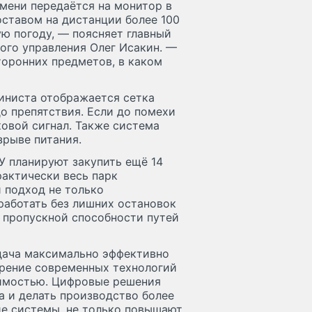
мени передаётся на монитор в
оставом на дистанции более 100
ую погоду, — поясняет главный
ого управления Олег Исакин. —
торонних предметов, в каком
иниста отображается сетка
о препятствия. Если до помехи
ковой сигнал. Также система
зрыве питания.
 планируют закупить ещё 14
рактически весь парк
 подход не только
работать без лишних остановок
 пропускной способности путей
дача максимально эффективно
дрение современных технологий
димостью. Цифровые решения
а и делать производство более
ие системы, не только повышают