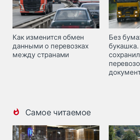
Как изменится обмен
Без бума
данными о перевозках
букашка.
между странами
сохрани
перевоз
докумен
Самое читаемое