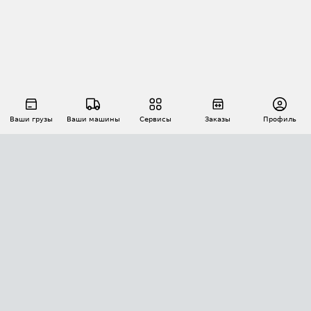
Ваши грузы
Ваши машины
Сервисы
Заказы
Профиль
АВТОМАТИЗАЦИЯ ПЕРЕВОЗОК
Площадки
Заказы
Торги
Тендеры
АТИ-Доки
GPS-мониторинг
АТИ Мессенджер
Цепочки грузов
API ATI.SU
ПОЛЕЗНОЕ
Расчет расстояний