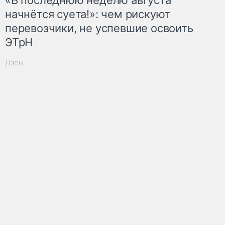
начнётся суета!»: чем рискуют
перевозчики, не успевшие освоить
ЭТрН
Дзен