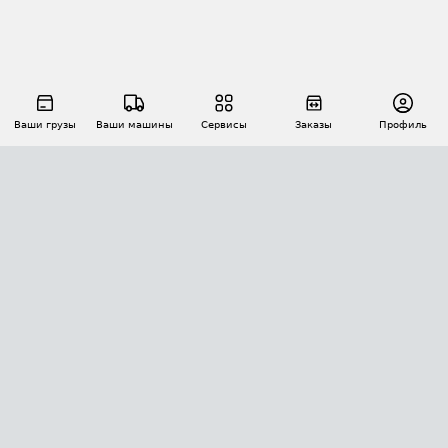
Ваши грузы
Ваши машины
Сервисы
Заказы
Профиль
АВТОМАТИЗАЦИЯ ПЕРЕВОЗОК
Площадки
Заказы
Торги
Тендеры
АТИ-Доки
GPS-мониторинг
АТИ Мессенджер
Цепочки грузов
API ATI.SU
ПОЛЕЗНОЕ
Расчет расстояний
БЕЗОПАСНОСТЬ
Академия ATI.SU
ATI.SU о безопасности
Звезды ATI.SU на вашем сайте