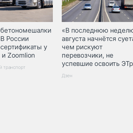
 бетономешалки
«В последнюю недел
 В России
августа начнётся суета
 сертификаты у
чем рискуют
 и Zoomlion
перевозчики, не
успевшие освоить ЭТ
й транспорт
Дзен