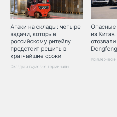
Опасные
Атаки на склады: четыре
из Китая.
задачи, которые
отозвали
российскому ритейлу
Dongfeng
предстоит решить в
кратчайшие сроки
Коммерчески
Склады и грузовые терминалы