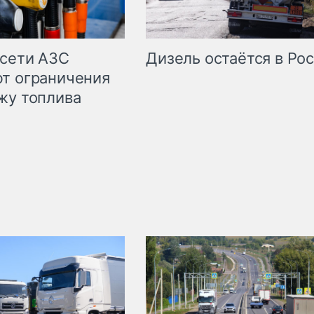
сети АЗС
Дизель остаётся в Ро
т ограничения
жу топлива