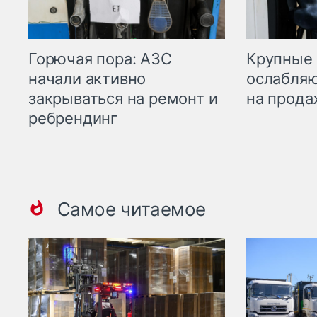
Горючая пора: АЗС
Крупные 
начали активно
ослабляю
закрываться на ремонт и
на прода
ребрендинг
Самое читаемое