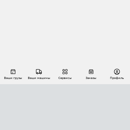
Ваши грузы
Ваши машины
Сервисы
Заказы
Профиль
АВТОМАТИЗАЦИЯ ПЕРЕВОЗОК
Площадки
Заказы
Торги
Тендеры
АТИ-Доки
GPS-мониторинг
АТИ Мессенджер
Цепочки грузов