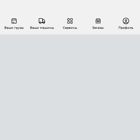
Ваши грузы
Ваши машины
Сервисы
Заказы
Профиль
АВТОМАТИЗАЦИЯ ПЕРЕВОЗОК
Площадки
Заказы
Торги
Тендеры
АТИ-Доки
GPS-мониторинг
АТИ Мессенджер
Цепочки грузов
API ATI.SU
ПОЛЕЗНОЕ
Расчет расстояний
БЕЗОПАСНОСТЬ
Академия ATI.SU
ATI.SU о безопасности
Звезды ATI.SU на вашем сайте
КОНТАКТЫ И ТАРИФЫ
Памятка по проверке контрагентов
Индекс ATI.SU FTL РФ