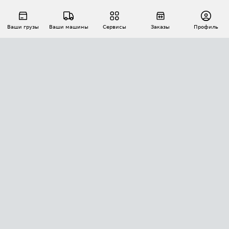
Ваши грузы
Ваши машины
Сервисы
Заказы
Профиль
АВТОМАТИЗАЦИЯ ПЕРЕВОЗОК
Площадки
Заказы
Торги
Тендеры
АТИ-Доки
GPS-мониторинг
АТИ Мессенджер
Цепочки грузов
API ATI.SU
ПОЛЕЗНОЕ
Расчет расстояний
БЕЗОПАСНОСТЬ
Академия ATI.SU
ATI.SU о безопасности
Звезды ATI.SU на вашем сайте
КОНТАКТЫ И ТАРИФЫ
Памятка по проверке контрагентов
Индекс ATI.SU FTL РФ
О системе ATI.SU
Светофор+
Средние ставки
ИНФОРМАЦИЯ
Контактная информация