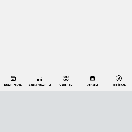
Ваши грузы
Ваши машины
Сервисы
Заказы
Профиль
АВТОМАТИЗАЦИЯ ПЕРЕВОЗОК
Площадки
Заказы
Торги
Тендеры
АТИ-Доки