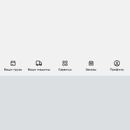
Ваши грузы
Ваши машины
Сервисы
Заказы
Профиль
АВТОМАТИЗАЦИЯ ПЕРЕВОЗОК
Площадки
Заказы
Торги
Тендеры
АТИ-Доки
GPS-мониторинг
АТИ Мессенджер
Цепочки грузов
API ATI.SU