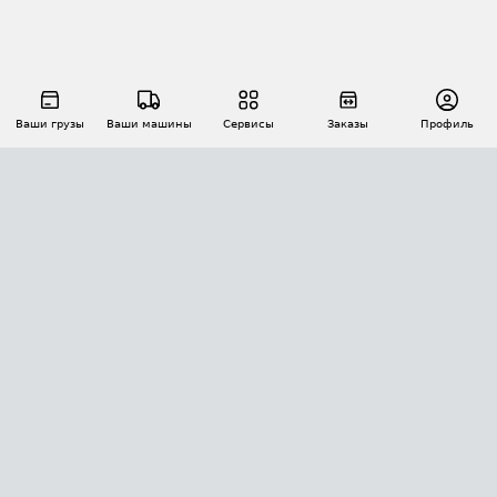
Ваши грузы
Ваши машины
Сервисы
Заказы
Профиль
АВТОМАТИЗАЦИЯ ПЕРЕВОЗОК
Площадки
Заказы
Торги
Тендеры
АТИ-Доки
GPS-мониторинг
АТИ Мессенджер
Цепочки грузов
API ATI.SU
ПОЛЕЗНОЕ
Расчет расстояний
БЕЗОПАСНОСТЬ
Академия ATI.SU
ATI.SU о безопасности
Звезды ATI.SU на вашем сайте
КОНТАКТЫ И ТАРИФЫ