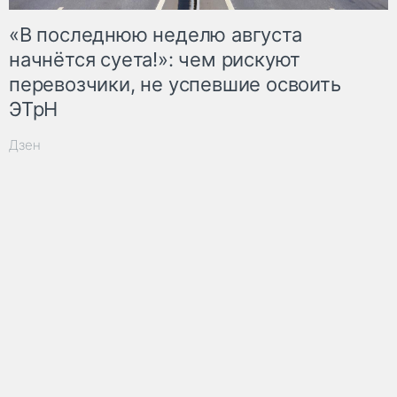
«В последнюю неделю августа
начнётся суета!»: чем рискуют
перевозчики, не успевшие освоить
ЭТрН
Дзен