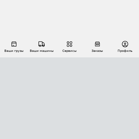
Ваши грузы
Ваши машины
Сервисы
Заказы
Профиль
АВТОМАТИЗАЦИЯ ПЕРЕВОЗОК
Площадки
Заказы
Торги
Тендеры
АТИ-Доки
GPS-мониторинг
АТИ Мессенджер
Цепочки грузов
API ATI.SU
ПОЛЕЗНОЕ
Расчет расстояний
БЕЗОПАСНОСТЬ