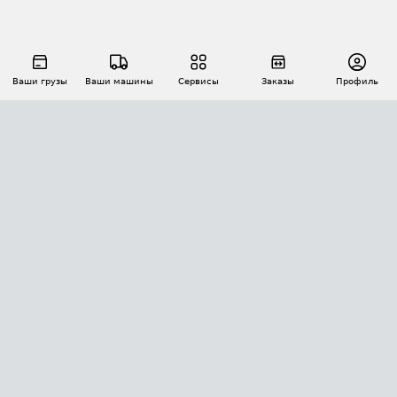
Ваши грузы
Ваши машины
Сервисы
Заказы
Профиль
АВТОМАТИЗАЦИЯ ПЕРЕВОЗОК
Площадки
Заказы
Торги
Тендеры
АТИ-Доки
GPS-мониторинг
АТИ Мессенджер
Цепочки грузов
API ATI.SU
ПОЛЕЗНОЕ
Расчет расстояний
БЕЗОПАСНОСТЬ
Академия ATI.SU
ATI.SU о безопасности
Звезды ATI.SU на вашем сайте
КОНТАКТЫ И ТАРИФЫ
Памятка по проверке контрагентов
Индекс ATI.SU FTL РФ